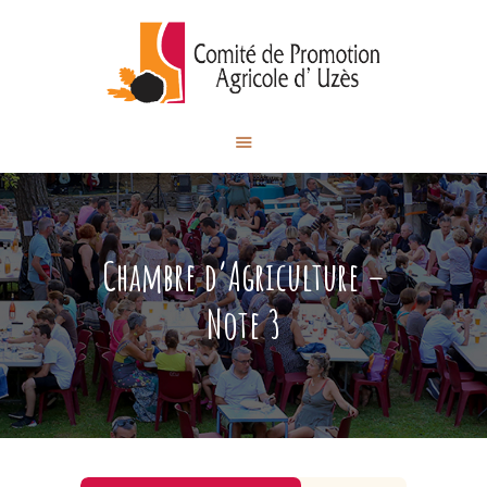
Comité de Promotion des
Produits Agricoles d'Uzès
ACCUEIL
NOS ÉVÉNEMENTS
NOS ACTUALITÉS
Chambre d’Agriculture –
CONTACT
Note 3