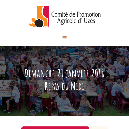
Comité de Promotion des
Produits Agricoles d'Uzès
ACCUEIL
NOS ÉVÉNEMENTS
NOS ACTUALITÉS
Dimanche 21 janvier 2018
CONTACT
Repas du Midi